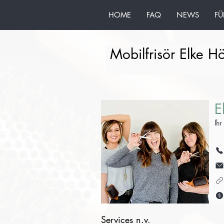
HOME
FAQ
NEWS
FÜ
Mobilfrisör Elke H
E
Ihr
Services n.v.